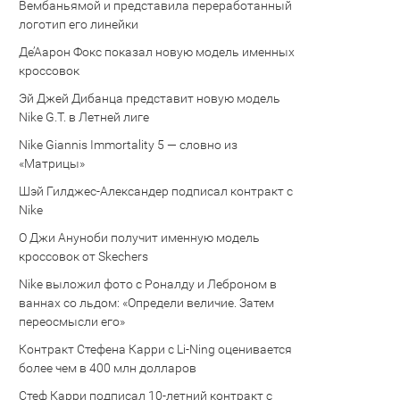
Вембаньямой и представила переработанный
логотип его линейки
Де’Аарон Фокс показал новую модель именных
кроссовок
Эй Джей Дибанца представит новую модель
Nike G.T. в Летней лиге
Nike Giannis Immortality 5 — словно из
«Матрицы»
Шэй Гилджес-Александер подписал контракт с
Nike
О Джи Ануноби получит именную модель
кроссовок от Skechers
Nike выложил фото с Роналду и Леброном в
ваннах со льдом: «Определи величие. Затем
переосмысли его»
Контракт Стефена Карри с Li-Ning оценивается
более чем в 400 млн долларов
Стеф Карри подписал 10-летний контракт с