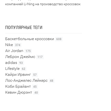
компанией Li-Ning на производство кроссовок
ПОПУЛЯРНЫЕ ТЕГИ
Баскетбольные кроссовки
608
Nike
374
Air Jordan
175
ЛеБрон Джеймс
117
adidas
93
Lifestyle
62
Кайри Ирвинг
57
Лос-Анджелес Лейкерс
48
Коби Брайант
45
Кевин Дюрэнт
40