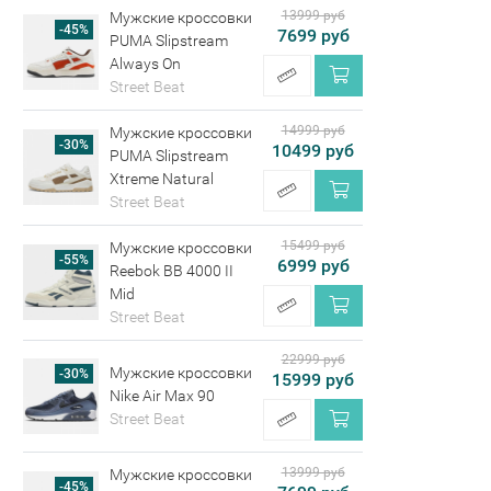
13999 руб
Мужские кроссовки
-45%
7699 руб
PUMA Slipstream
Always On
Street Beat
14999 руб
Мужские кроссовки
-30%
10499 руб
PUMA Slipstream
Xtreme Natural
Street Beat
15499 руб
Мужские кроссовки
-55%
6999 руб
Reebok BB 4000 II
Mid
Street Beat
22999 руб
Мужские кроссовки
-30%
15999 руб
Nike Air Max 90
Street Beat
13999 руб
Мужские кроссовки
-45%