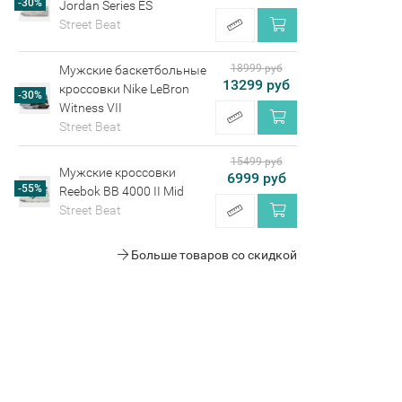
-30%
Jordan Series ES
Street Beat
18999 руб
Мужские баскетбольные
13299 руб
кроссовки Nike LeBron
-30%
Witness VII
Street Beat
15499 руб
Мужские кроссовки
6999 руб
-55%
Reebok BB 4000 II Mid
Street Beat
Больше товаров со скидкой