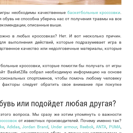
й игры необходимы качественные
баскетбольные кроссовки
.
 обувь не способна уберечь нас от получения травмы на все
рекомендации, описанные выше.
можно в любых кроссовках? Нет. И вот несколько причин.
ля выполнения действий, которые подразумевает игра в
едственное качество или недолговечные материалы, которые
тбольные кроссовки, которые помогли бы получать от игры
йт BasketZilla собрал необходимую информацию на основе
ессиональных спортсменов, чтобы помочь любому человеку
 факторы следует обратить свое внимание при покупке
бувь или подойдет любая другая?
этого вопроса. Мы сразу же хотим упомянуть о важности
россовок
от известных производителей. Почему именно так?
ike
,
Adidas
,
Jordan Brand
,
Under armour
,
Reebok
,
ANTA
,
PUMA
,
 получить качественную обувь с прочными материалами и