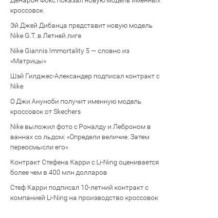
Де’Аарон Фокс показал новую модель именных
кроссовок
Эй Джей Дибанца представит новую модель
Nike G.T. в Летней лиге
Nike Giannis Immortality 5 — словно из
«Матрицы»
Шэй Гилджес-Александер подписал контракт с
Nike
О Джи Ануноби получит именную модель
кроссовок от Skechers
Nike выложил фото с Роналду и Леброном в
ваннах со льдом: «Определи величие. Затем
переосмысли его»
Контракт Стефена Карри с Li-Ning оценивается
более чем в 400 млн долларов
Стеф Карри подписал 10-летний контракт с
компанией Li-Ning на производство кроссовок