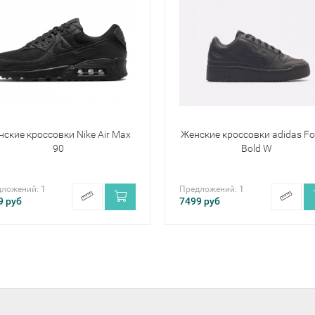
ские кроссовки Nike Air Max
Женские кроссовки adidas F
90
Bold W
дложений:
1
Предложений:
1
9
руб
7499
руб