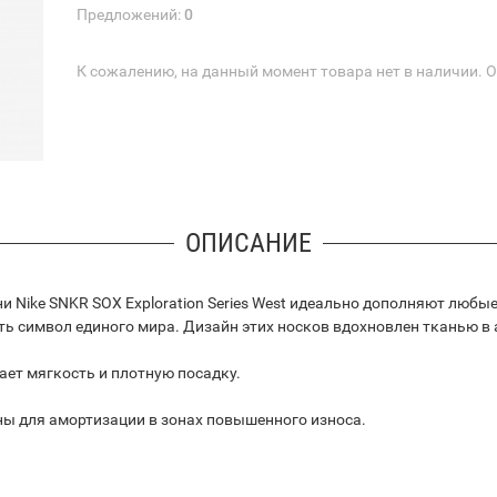
Предложений:
0
К сожалению, на данный момент товара нет в наличии. 
ОПИСАНИЕ
Nike SNKR SOX Exploration Series West идеально дополняют любые 
ть символ единого мира. Дизайн этих носков вдохновлен тканью в
ет мягкость и плотную посадку.
ны для амортизации в зонах повышенного износа.