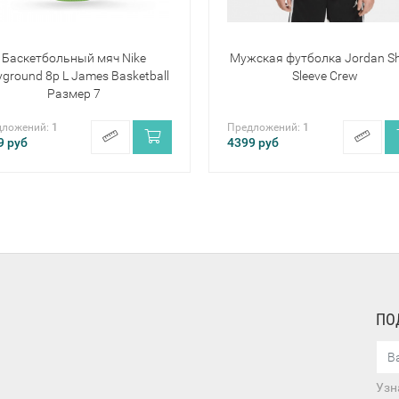
Баскетбольный мяч Nike
Мужская футболка Jordan Sh
yground 8p L James Basketball
Sleeve Crew
Размер 7
дложений:
1
Предложений:
1
9
руб
4399
руб
ПО
Узн