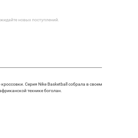
Ожидайте новых поступлений.
кроссовки. Серия Nike Basketball собрала в своем
 африканской технике боголан.