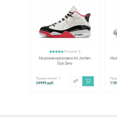
Отзывов:
2
Мужские кроссовки Air Jordan
Муж
Dub Zero
Предложений:
1
Пре
24999
руб
118