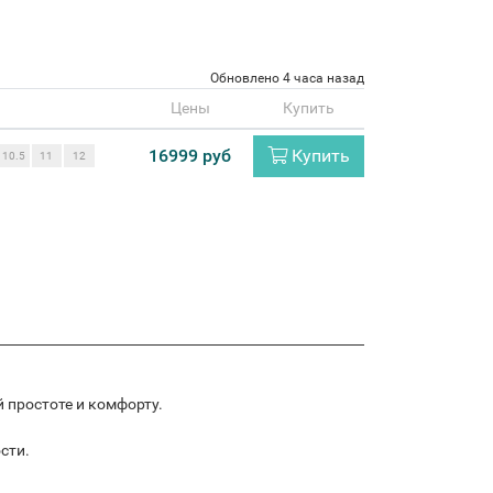
Обновлено 4 часа назад
Цены
Купить
16999 руб
Купить
10.5
11
12
й простоте и комфорту.
сти.