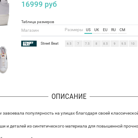
16999
руб
Таблица размеров
Размеры
Магазин
US
UK
EU
RU
CM
Street Beat
6.5
7
7.5
8
8.5
9
9.5
10
ОПИСАНИЕ
ow завоевала популярность на улицах благодаря своей классическо
мши и деталей из синтетического материала для повышенной прочно