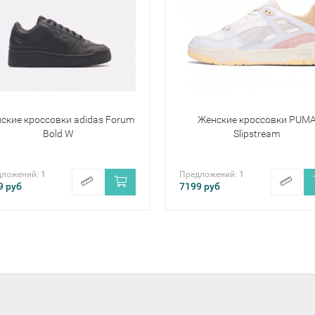
ские кроссовки adidas Forum
Женские кроссовки PUM
Bold W
Slipstream
дложений:
1
Предложений:
1
9
руб
7199
руб