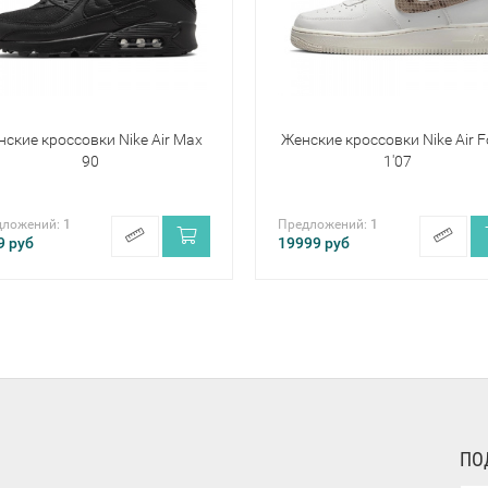
ские кроссовки Nike Air Max
Женские кроссовки Nike Air F
90
1'07
дложений:
1
Предложений:
1
9
руб
19999
руб
ПО