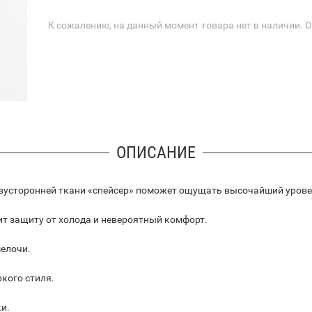
К сожалению, на данный момент товара нет в наличии. 
ОПИСАНИЕ
з двусторонней ткани «спейсер» поможет ощущать высочайший уров
ит защиту от холода и невероятный комфорт.
елочи.
кого стиля.
и.