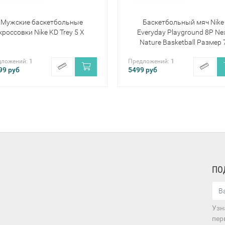
Мужские баскетбольные
Баскетбольный мяч Nike
кроссовки Nike KD Trey 5 X
Everyday Playground 8P Ne
Nature Basketball Размер 
дложений:
1
Предложений:
1
99
руб
5499
руб
ПО
Узн
пер