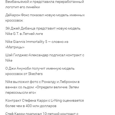
Вембаньямой и представила переработанный
логотип его линейки
Де’Аарон Фокс показал новую модель именных
кроссовок
Эй Джей Дибанца представит новую модель
Nike G.T. в Летней лиге
Nike Giannis Immortality 5 — словно из
«Матрицы»
Шэй Гилджес-Александер подписал контракт с
Nike
О Джи Ануноби получит именную модель
кроссовок от Skechers
Nike выложил фото с Роналду и Леброном в
ваннах со льдом: «Определи величие. Затем
переосмысли его»
Контракт Стефена Карри с Li-Ning оценивается
более чем в 400 млн долларов
Стеф Карри подписал 10-летний контракт с