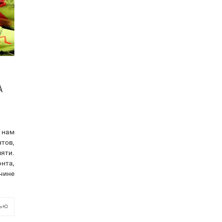
А
 нам
тов,
яти.
нта,
чине
тью