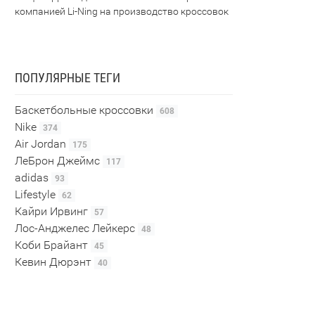
компанией Li-Ning на производство кроссовок
ПОПУЛЯРНЫЕ ТЕГИ
Баскетбольные кроссовки
608
Nike
374
Air Jordan
175
ЛеБрон Джеймс
117
adidas
93
Lifestyle
62
Кайри Ирвинг
57
Лос-Анджелес Лейкерс
48
Коби Брайант
45
Кевин Дюрэнт
40