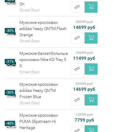
On
Street Beat
20999 руб
Мужские кроссовки
14699 руб
adidas Yeezy QNTM Flash
-30%
Orange
Street Beat
16699 руб
Мужские баскетбольные
11499 руб
кроссовки Nike KD Trey 5
-31%
X
Street Beat
20999 руб
Мужские кроссовки
14699 руб
adidas Yeezy QNTM
-30%
Frozen Blue
Street Beat
12999 руб
Мужские кроссовки
7799 руб
PUMA Slipstream Hi
-40%
Heritage