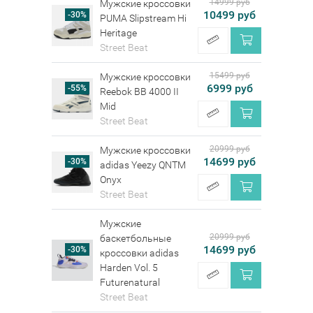
14999 руб
Мужские кроссовки
10499 руб
-30%
PUMA Slipstream Hi
Heritage
Street Beat
15499 руб
Мужские кроссовки
6999 руб
-55%
Reebok BB 4000 II
Mid
Street Beat
20999 руб
Мужские кроссовки
14699 руб
-30%
adidas Yeezy QNTM
Onyx
Street Beat
Мужские
20999 руб
баскетбольные
14699 руб
-30%
кроссовки adidas
Harden Vol. 5
Futurenatural
Street Beat