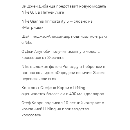
Эй Джей Дибанца представит новую модель
Nike G.T. в Летней лиге
Nike Giannis Immortality 5 — словно из
«Матрицы»
Шэй Гилджес-Александер подписал контракт
с Nike
О Джи Ануноби получит именную модель
кроссовок от Skechers
Nike выложил фото с Роналду и Леброном в
ваннах со льдом: «Определи величие. Затем
переосмысли его»
Контракт Стефена Карри с Li-Ning
оценивается более чем в 400 млн долларов
Стеф Карри подписал 10-летний контракт с
компанией Li-Ning на производство
кроссовок