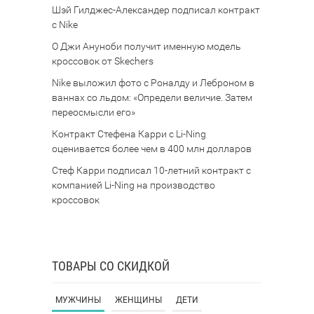
Шэй Гилджес-Александер подписал контракт
с Nike
О Джи Ануноби получит именную модель
кроссовок от Skechers
Nike выложил фото с Роналду и Леброном в
ваннах со льдом: «Определи величие. Затем
переосмысли его»
Контракт Стефена Карри с Li-Ning
оценивается более чем в 400 млн долларов
Стеф Карри подписал 10-летний контракт с
компанией Li-Ning на производство
кроссовок
ТОВАРЫ СО СКИДКОЙ
МУЖЧИНЫ
ЖЕНЩИНЫ
ДЕТИ