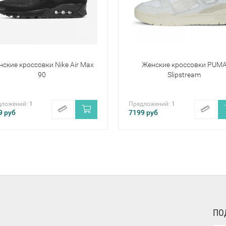
ские кроссовки Nike Air Max
Женские кроссовки PUM
90
Slipstream
дложений:
1
Предложений:
1
9
руб
7199
руб
ПО