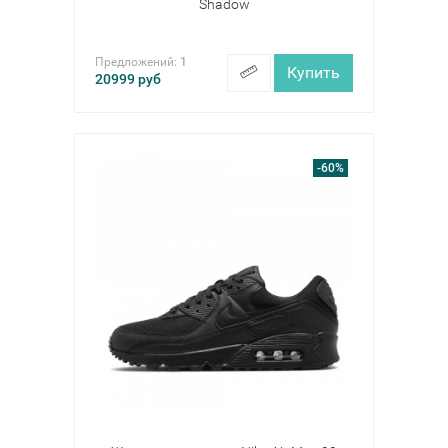
Shadow
Предложений:
1
Купить
20999
руб
-60%