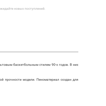
Ожидайте новых поступлений.
льтовым баскетбольным стилем 90-х годов. В них
кой прочности модели. Пеноматериал создан для