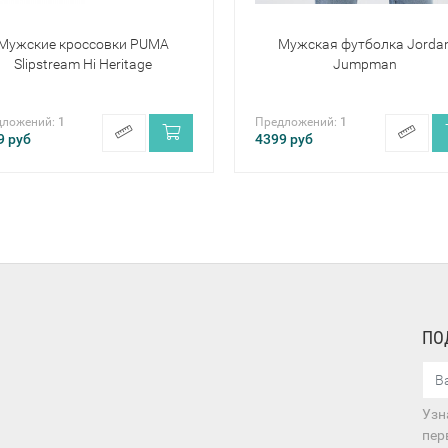
Мужские кроссовки PUMA
Мужская футболка Jorda
Slipstream Hi Heritage
Jumpman
дложений:
1
Предложений:
1
9
руб
4399
руб
ПО
Узн
пер