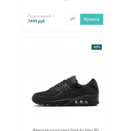
Предложений:
1
Купить
7499
руб
-60%
Женские кроссовки Nike Air Max 90