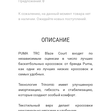
Предложений:
0
К сожалению, на данный момент товара нет
в наличии. Ожидайте новых поступлений.
ОПИСАНИЕ
PUMA TRC Blaze Court входят по
независимым оценкам в число лучших
баскетбольных кроссовок от бренда Puma,
как одни из лучших низких кроссовок и
самых удобных.
Технология Trinomic имеет улучшенную
амортизацию, гибкость и стабилизацию,
которые создают особый комфорт.
Текстильный верх делает кроссовки
максимально мягкими и удобными.