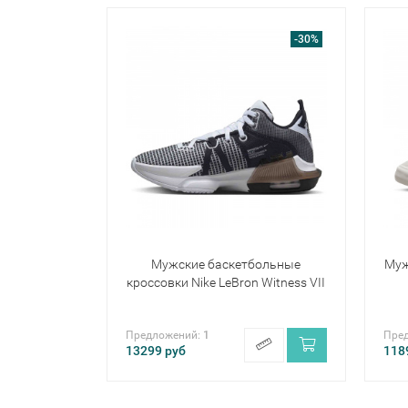
-30%
Мужские баскетбольные
Муж
кроссовки Nike LeBron Witness VII
Предложений:
1
Пре
13299
руб
118