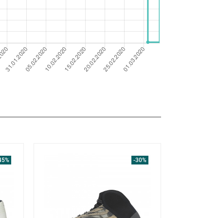
45%
-30%