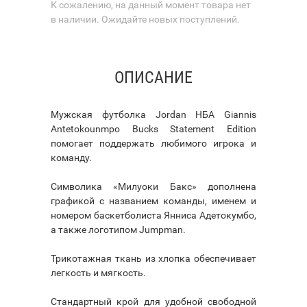
К сожалению, на данный момент товара нет
в наличии. Ожидайте новых поступлений.
ОПИСАНИЕ
Мужская футболка Jordan НБА Giannis
Antetokounmpo Bucks Statement Edition
помогает поддержать любимого игрока и
команду.
Символика «Милуоки Бакс» дополнена
графикой с названием команды, именем и
номером баскетболиста Янниса Адетокумбо,
а также логотипом Jumpman.
Трикотажная ткань из хлопка обеспечивает
легкость и мягкость.
Стандартный крой для удобной свободной