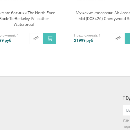
ские ботинки The North Face
Мужские кроссовки Air Jord
Back-To-Berkeley IV Leather
Mid (DQ8426) Cherrywood R
Waterproof
дложений:
1
Предложений:
1
99
руб
21999
руб
ПО
Узн
пер