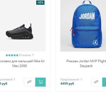
-50%
Отзывов:
1
ссовки для малышей Nike Air
Рюкзак Jordan MVP Fligh
Max 2090
Daypack
дложений:
1
Предложений:
1
9
руб
4499
руб