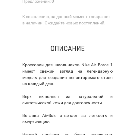
Предложений:
0
К сожалению, на данный момент товара нет
в наличии. Ожидайте новых поступлений.
ОПИСАНИЕ
Кроссовки для школьников Nike Air Force 1
имеют свежий взгляд на легендарную
модель для создания неповторимого стиля
на каждый день.
Верх выполнен из натуральной и
синтетической кожи для долговечности.
Вставка Air-Sole отвечает за легкость и
амортизацию.
Низкий профиль не будет сковывать