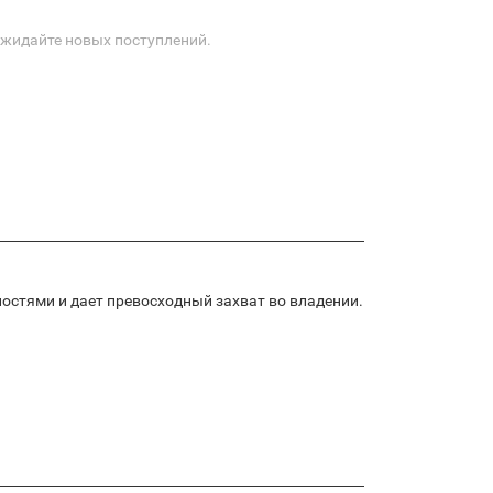
Ожидайте новых поступлений.
хностями и дает превосходный захват во владении.