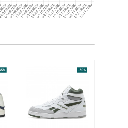
45%
-50%