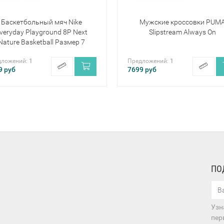
Баскетбольный мяч Nike
Мужские кроссовки PUM
veryday Playground 8P Next
Slipstream Always On
Nature Basketball Размер 7
дложений:
1
Предложений:
1
9
руб
7699
руб
ПО
Узн
пер