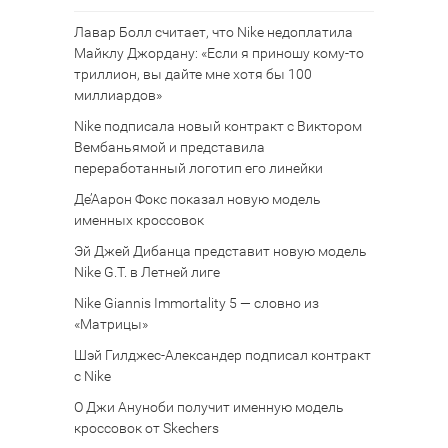
Лавар Болл считает, что Nike недоплатила
Майклу Джордану: «Если я приношу кому-то
триллион, вы дайте мне хотя бы 100
миллиардов»
Nike подписала новый контракт с Виктором
Вембаньямой и представила
переработанный логотип его линейки
Де’Аарон Фокс показал новую модель
именных кроссовок
Эй Джей Дибанца представит новую модель
Nike G.T. в Летней лиге
Nike Giannis Immortality 5 — словно из
«Матрицы»
Шэй Гилджес-Александер подписал контракт
с Nike
О Джи Ануноби получит именную модель
кроссовок от Skechers