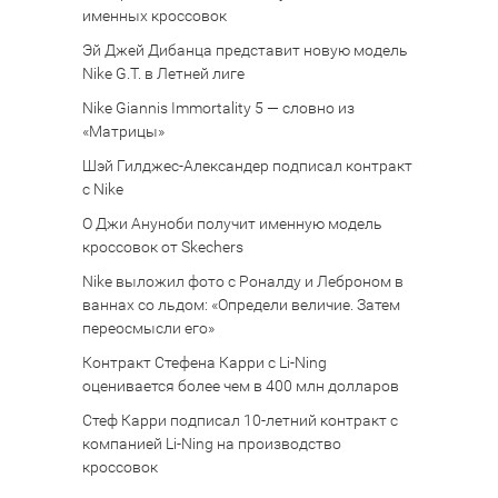
именных кроссовок
Эй Джей Дибанца представит новую модель
Nike G.T. в Летней лиге
Nike Giannis Immortality 5 — словно из
«Матрицы»
Шэй Гилджес-Александер подписал контракт
с Nike
О Джи Ануноби получит именную модель
кроссовок от Skechers
Nike выложил фото с Роналду и Леброном в
ваннах со льдом: «Определи величие. Затем
переосмысли его»
Контракт Стефена Карри с Li-Ning
оценивается более чем в 400 млн долларов
Стеф Карри подписал 10-летний контракт с
компанией Li-Ning на производство
кроссовок