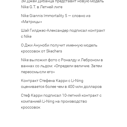
Эй Джей Дибанца представит новую модель
Nike G.T. в Летней лиге
Nike Giannis Immortality 5 — словно из
«Матрицы»
Шэй Гилджес-Александер подписал контракт
с Nike
О Джи Ануноби получит именную модель
кроссовок от Skechers
Nike выложил фото с Роналду и Леброном в
ваннах со льдом: «Определи величие. Затем
переосмысли его»
Контракт Стефена Карри с Li-Ning
оценивается более чем в 400 млн долларов
Стеф Карри подписал 10-летний контракт с
компанией Li-Ning на производство
кроссовок