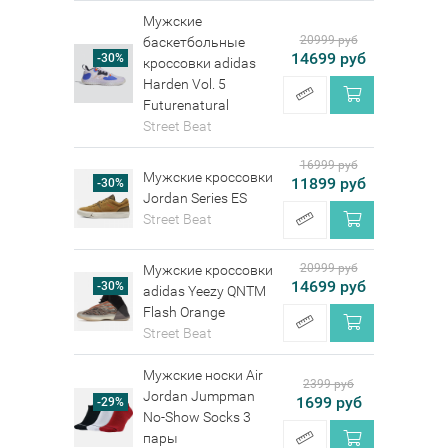
Мужские
20999 руб
баскетбольные
14699 руб
-30%
кроссовки adidas
Harden Vol. 5
Futurenatural
Street Beat
16999 руб
Мужские кроссовки
11899 руб
-30%
Jordan Series ES
Street Beat
20999 руб
Мужские кроссовки
14699 руб
-30%
adidas Yeezy QNTM
Flash Orange
Street Beat
Мужские носки Air
2399 руб
Jordan Jumpman
1699 руб
-29%
No-Show Socks 3
пары