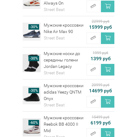
Always On
Street Beat
22999 руб
Мужские кроссовки
15999 руб
-30%
Nike Air Max 90
Street Beat
1999 руб
Мужские носки до
1399 руб
-30%
середины голени
Jordan Legacy
Street Beat
20999 руб
Мужские кроссовки
14699 руб
-30%
adidas Yeezy QNTM
Onyx
Street Beat
15499 руб
Мужские кроссовки
6199 руб
-60%
Reebok BB 4000 II
Mid
Street Beat