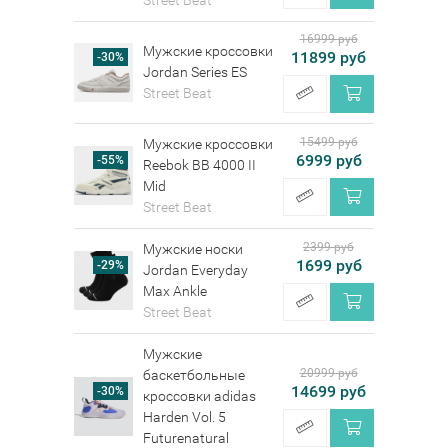
16999 руб
Мужские кроссовки
11899 руб
-30%
Jordan Series ES
Street Beat
15499 руб
Мужские кроссовки
6999 руб
-55%
Reebok BB 4000 II
Mid
Street Beat
2399 руб
Мужские носки
1699 руб
-29%
Jordan Everyday
Max Ankle
Street Beat
Мужские
20999 руб
баскетбольные
14699 руб
-30%
кроссовки adidas
Harden Vol. 5
Futurenatural