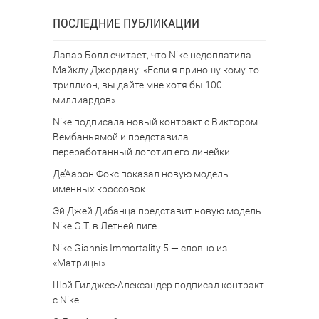
ПОСЛЕДНИЕ ПУБЛИКАЦИИ
Лавар Болл считает, что Nike недоплатила
Майклу Джордану: «Если я приношу кому-то
триллион, вы дайте мне хотя бы 100
миллиардов»
Nike подписала новый контракт с Виктором
Вембаньямой и представила
переработанный логотип его линейки
Де’Аарон Фокс показал новую модель
именных кроссовок
Эй Джей Дибанца представит новую модель
Nike G.T. в Летней лиге
Nike Giannis Immortality 5 — словно из
«Матрицы»
Шэй Гилджес-Александер подписал контракт
с Nike