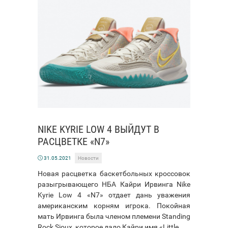
NIKE KYRIE LOW 4 ВЫЙДУТ В
РАСЦВЕТКЕ «N7»
31.05.2021
Новости
Новая расцветка баскетбольных кроссовок
разыгрывающего НБА Кайри Ирвинга Nike
Kyrie Low 4 «N7» отдает дань уважения
американским корням игрока. Покойная
мать Ирвинга была членом племени Standing
Rock Sioux, которое дало Кайри имя «Little...