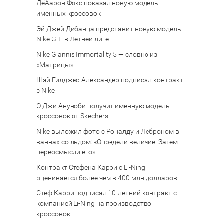
Де’Аарон Фокс показал новую модель
именных кроссовок
Эй Джей Дибанца представит новую модель
Nike G.T. в Летней лиге
Nike Giannis Immortality 5 — словно из
«Матрицы»
Шэй Гилджес-Александер подписал контракт
с Nike
О Джи Ануноби получит именную модель
кроссовок от Skechers
Nike выложил фото с Роналду и Леброном в
ваннах со льдом: «Определи величие. Затем
переосмысли его»
Контракт Стефена Карри с Li-Ning
оценивается более чем в 400 млн долларов
Стеф Карри подписал 10-летний контракт с
компанией Li-Ning на производство
кроссовок