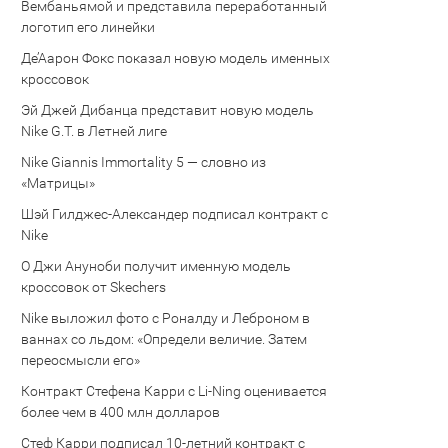
Вембаньямой и представила переработанный
логотип его линейки
Де’Аарон Фокс показал новую модель именных
кроссовок
Эй Джей Дибанца представит новую модель
Nike G.T. в Летней лиге
Nike Giannis Immortality 5 — словно из
«Матрицы»
Шэй Гилджес-Александер подписал контракт с
Nike
О Джи Ануноби получит именную модель
кроссовок от Skechers
Nike выложил фото с Роналду и Леброном в
ваннах со льдом: «Определи величие. Затем
переосмысли его»
Контракт Стефена Карри с Li-Ning оценивается
более чем в 400 млн долларов
Стеф Карри подписал 10-летний контракт с