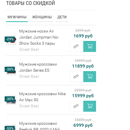
ТОВАРЫ СО СКИДКОЙ
МУЖЧИНЫ
ЖЕНЩИНЫ
ДЕТИ
2399 руб
Мужские носки Air
1699 руб
Jordan Jumpman No-
-29%
Show Socks 3 пары
Street Beat
16999 руб
Мужские кроссовки
11899 руб
-30%
Jordan Series ES
Street Beat
22999 руб
Мужские кроссовки Nike
15999 руб
-30%
Air Max 90
Street Beat
15499 руб
Мужские кроссовки
6999 руб
-55%
Reebok BB 4000 II Mid