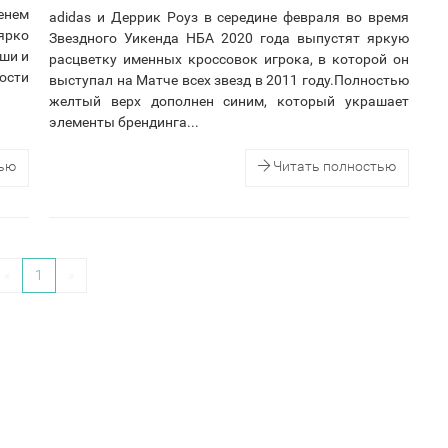
енем
adidas и Деррик Роуз в середине февраля во время
ярко
Звездного Уикенда НБА 2020 года выпустят яркую
ши и
расцветку именных кроссовок игрока, в которой он
ости
выступал на Матче всех звезд в 2011 году.Полностью
желтый верх дополнен синим, который украшает
элементы брендинга...
тью
Читать полностью
«
1
»