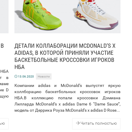
 В
ДЕТАЛИ КОЛЛАБОРАЦИИ MCDONALD’S X
ADIDAS, В КОТОРОЙ ПРИНЯЛИ УЧАСТИЕ
БАСКЕТБОЛЬНЫЕ КРОССОВКИ ИГРОКОВ
НБА
 НБА
13.06.2020
Новости
ут в
маме
Компании adidas и McDonald’s выпустят яркую
ие D
коллборацию баскетбольных кроссовок игроков
ющую
НБА.В коллекцию попали кроссовки Дэмиана
Лилларда McDonald’s x adidas Dame 6 “Dame Sauce”,
модель от Деррика Роуза McDonald’s x adidas D Rose...
тью
Читать полностью