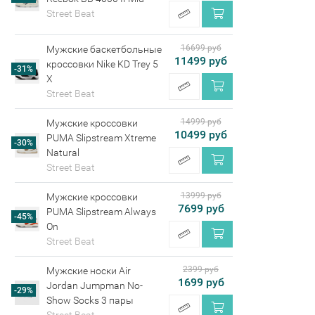
Street Beat
16699 руб
Мужские баскетбольные
11499 руб
кроссовки Nike KD Trey 5
-31%
X
Street Beat
14999 руб
Мужские кроссовки
10499 руб
PUMA Slipstream Xtreme
-30%
Natural
Street Beat
13999 руб
Мужские кроссовки
7699 руб
PUMA Slipstream Always
-45%
On
Street Beat
2399 руб
Мужские носки Air
1699 руб
Jordan Jumpman No-
-29%
Show Socks 3 пары