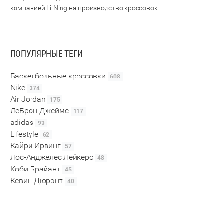
компанией Li-Ning на производство кроссовок
ПОПУЛЯРНЫЕ ТЕГИ
Баскетбольные кроссовки
608
Nike
374
Air Jordan
175
ЛеБрон Джеймс
117
adidas
93
Lifestyle
62
Кайри Ирвинг
57
Лос-Анджелес Лейкерс
48
Коби Брайант
45
Кевин Дюрэнт
40