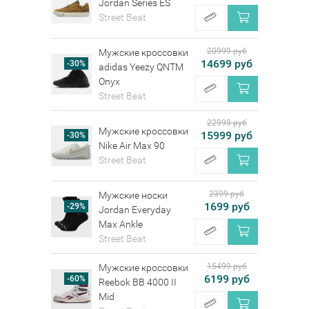
Jordan Series ES
Street Beat
20999 руб
Мужские кроссовки
14699 руб
-30%
adidas Yeezy QNTM
Onyx
Street Beat
22999 руб
Мужские кроссовки
15999 руб
-30%
Nike Air Max 90
Street Beat
2399 руб
Мужские носки
1699 руб
-29%
Jordan Everyday
Max Ankle
Street Beat
15499 руб
Мужские кроссовки
6199 руб
-60%
Reebok BB 4000 II
Mid