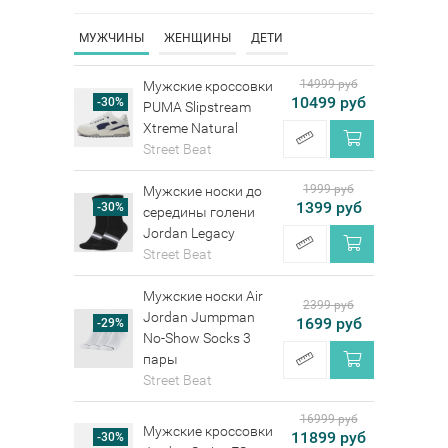
МУЖЧИНЫ
ЖЕНЩИНЫ
ДЕТИ
14999 руб
Мужские кроссовки
10499 руб
-30%
PUMA Slipstream
Xtreme Natural
Street Beat
1999 руб
Мужские носки до
1399 руб
-30%
середины голени
Jordan Legacy
Street Beat
Мужские носки Air
2399 руб
Jordan Jumpman
1699 руб
-29%
No-Show Socks 3
пары
Street Beat
16999 руб
Мужские кроссовки
11899 руб
-30%