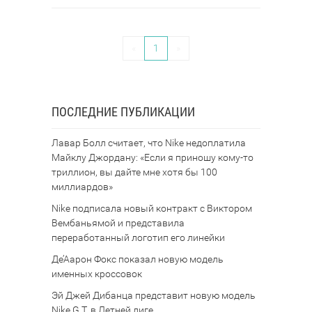
«
1
»
ПОСЛЕДНИЕ ПУБЛИКАЦИИ
Лавар Болл считает, что Nike недоплатила
Майклу Джордану: «Если я приношу кому-то
триллион, вы дайте мне хотя бы 100
миллиардов»
Nike подписала новый контракт с Виктором
Вембаньямой и представила
переработанный логотип его линейки
Де’Аарон Фокс показал новую модель
именных кроссовок
Эй Джей Дибанца представит новую модель
Nike G.T. в Летней лиге