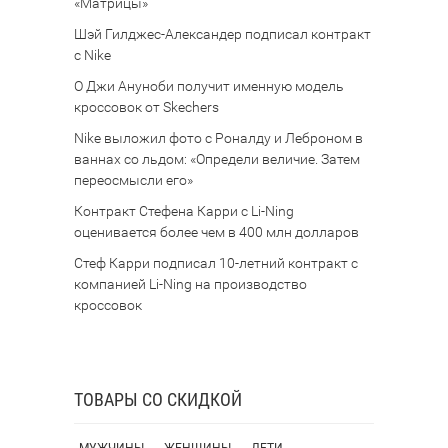
«Матрицы»
Шэй Гилджес-Александер подписал контракт
с Nike
О Джи Ануноби получит именную модель
кроссовок от Skechers
Nike выложил фото с Роналду и Леброном в
ваннах со льдом: «Определи величие. Затем
переосмысли его»
Контракт Стефена Карри с Li-Ning
оценивается более чем в 400 млн долларов
Стеф Карри подписал 10-летний контракт с
компанией Li-Ning на производство
кроссовок
ТОВАРЫ СО СКИДКОЙ