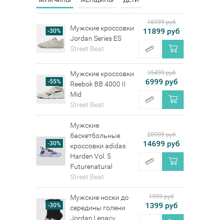
МУЖЧИНЫ
ЖЕНЩИНЫ
ДЕТИ
16999 руб
Мужские кроссовки
11899 руб
-30%
Jordan Series ES
Street Beat
15499 руб
Мужские кроссовки
6999 руб
-55%
Reebok BB 4000 II
Mid
Street Beat
Мужские
20999 руб
баскетбольные
14699 руб
-30%
кроссовки adidas
Harden Vol. 5
Futurenatural
Street Beat
1999 руб
Мужские носки до
1399 руб
-30%
середины голени
Jordan Legacy