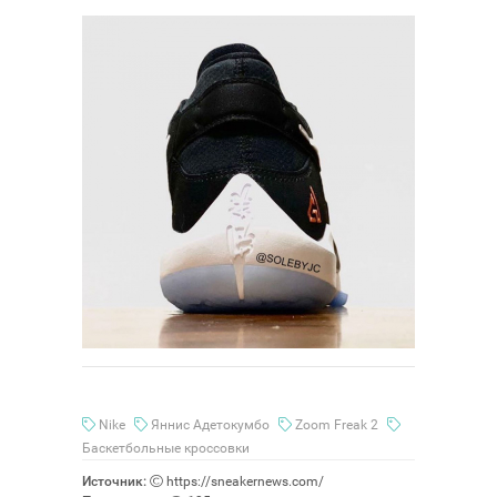
Nike
Яннис Адетокумбо
Zoom Freak 2
Баскетбольные кроссовки
Источник:
https://sneakernews.com/