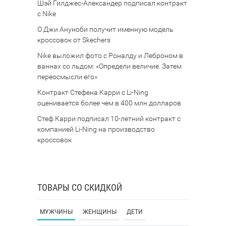
Шэй Гилджес-Александер подписал контракт
с Nike
О Джи Ануноби получит именную модель
кроссовок от Skechers
Nike выложил фото с Роналду и Леброном в
ваннах со льдом: «Определи величие. Затем
переосмысли его»
Контракт Стефена Карри с Li-Ning
оценивается более чем в 400 млн долларов
Стеф Карри подписал 10-летний контракт с
компанией Li-Ning на производство
кроссовок
ТОВАРЫ СО СКИДКОЙ
МУЖЧИНЫ
ЖЕНЩИНЫ
ДЕТИ