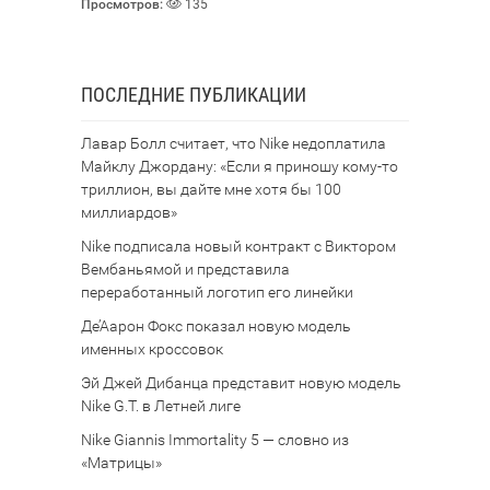
Просмотров:
135
ПОСЛЕДНИЕ ПУБЛИКАЦИИ
Лавар Болл считает, что Nike недоплатила
Майклу Джордану: «Если я приношу кому-то
триллион, вы дайте мне хотя бы 100
миллиардов»
Nike подписала новый контракт с Виктором
Вембаньямой и представила
переработанный логотип его линейки
Де’Аарон Фокс показал новую модель
именных кроссовок
Эй Джей Дибанца представит новую модель
Nike G.T. в Летней лиге
Nike Giannis Immortality 5 — словно из
«Матрицы»