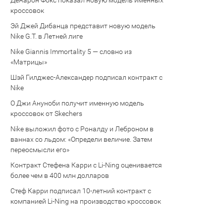
Де’Аарон Фокс показал новую модель именных
кроссовок
Эй Джей Дибанца представит новую модель
Nike G.T. в Летней лиге
Nike Giannis Immortality 5 — словно из
«Матрицы»
Шэй Гилджес-Александер подписал контракт с
Nike
О Джи Ануноби получит именную модель
кроссовок от Skechers
Nike выложил фото с Роналду и Леброном в
ваннах со льдом: «Определи величие. Затем
переосмысли его»
Контракт Стефена Карри с Li-Ning оценивается
более чем в 400 млн долларов
Стеф Карри подписал 10-летний контракт с
компанией Li-Ning на производство кроссовок