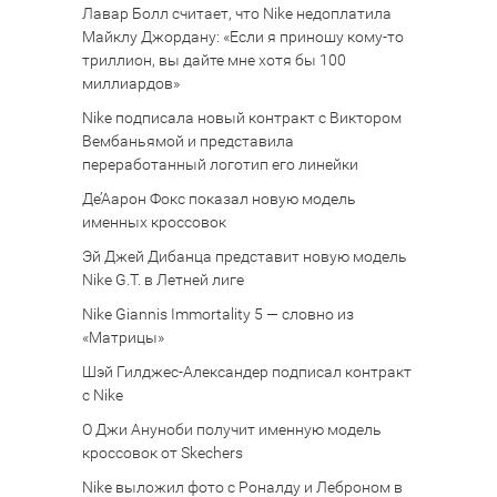
Лавар Болл считает, что Nike недоплатила
Майклу Джордану: «Если я приношу кому-то
триллион, вы дайте мне хотя бы 100
миллиардов»
Nike подписала новый контракт с Виктором
Вембаньямой и представила
переработанный логотип его линейки
Де’Аарон Фокс показал новую модель
именных кроссовок
Эй Джей Дибанца представит новую модель
Nike G.T. в Летней лиге
Nike Giannis Immortality 5 — словно из
«Матрицы»
Шэй Гилджес-Александер подписал контракт
с Nike
О Джи Ануноби получит именную модель
кроссовок от Skechers
Nike выложил фото с Роналду и Леброном в