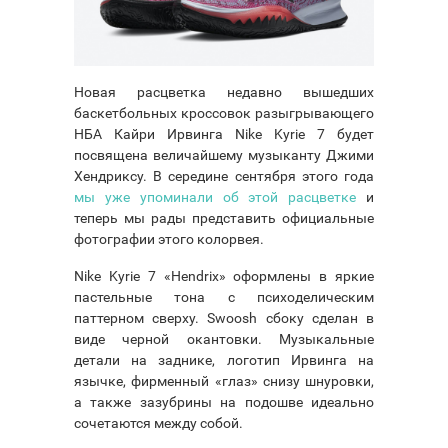
Новая расцветка недавно вышедших
баскетбольных кроссовок разыгрывающего
НБА Кайри Ирвинга Nike Kyrie 7 будет
посвящена величайшему музыканту Джими
Хендриксу. В середине сентября этого года
мы уже упоминали об этой расцветке
и
теперь мы рады представить официальные
фотографии этого колорвея.
Nike Kyrie 7 «Hendrix» оформлены в яркие
пастельные тона с психоделическим
паттерном сверху. Swoosh сбоку сделан в
виде черной окантовки. Музыкальные
детали на заднике, логотип Ирвинга на
язычке, фирменный «глаз» снизу шнуровки,
а также зазубрины на подошве идеально
сочетаются между собой.