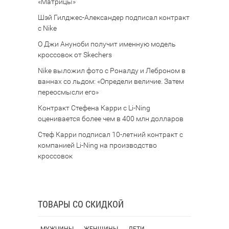
«Матрицы»
Шэй Гилджес-Александер подписал контракт
с Nike
О Джи Ануноби получит именную модель
кроссовок от Skechers
Nike выложил фото с Роналду и Леброном в
ваннах со льдом: «Определи величие. Затем
переосмысли его»
Контракт Стефена Карри с Li-Ning
оценивается более чем в 400 млн долларов
Стеф Карри подписал 10-летний контракт с
компанией Li-Ning на производство
кроссовок
ТОВАРЫ СО СКИДКОЙ
МУЖЧИНЫ
ЖЕНЩИНЫ
ДЕТИ