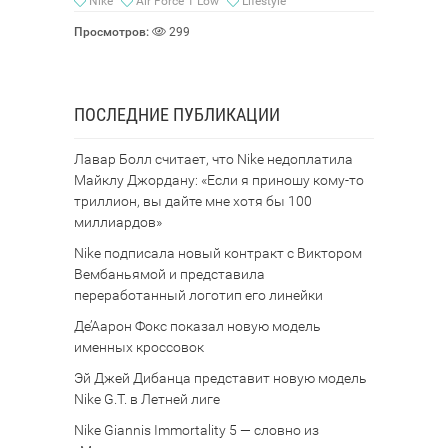
Nike
Air Force 1 Low
Lifestyle
Просмотров:
299
ПОСЛЕДНИЕ ПУБЛИКАЦИИ
Лавар Болл считает, что Nike недоплатила
Майклу Джордану: «Если я приношу кому-то
триллион, вы дайте мне хотя бы 100
миллиардов»
Nike подписала новый контракт с Виктором
Вембаньямой и представила
переработанный логотип его линейки
Де’Аарон Фокс показал новую модель
именных кроссовок
Эй Джей Дибанца представит новую модель
Nike G.T. в Летней лиге
Nike Giannis Immortality 5 — словно из