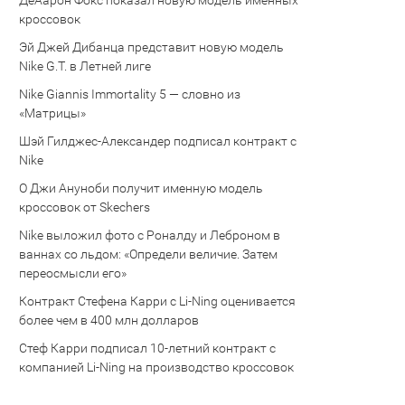
Де’Аарон Фокс показал новую модель именных
кроссовок
Эй Джей Дибанца представит новую модель
Nike G.T. в Летней лиге
Nike Giannis Immortality 5 — словно из
«Матрицы»
Шэй Гилджес-Александер подписал контракт с
Nike
О Джи Ануноби получит именную модель
кроссовок от Skechers
Nike выложил фото с Роналду и Леброном в
ваннах со льдом: «Определи величие. Затем
переосмысли его»
Контракт Стефена Карри с Li-Ning оценивается
более чем в 400 млн долларов
Стеф Карри подписал 10-летний контракт с
компанией Li-Ning на производство кроссовок