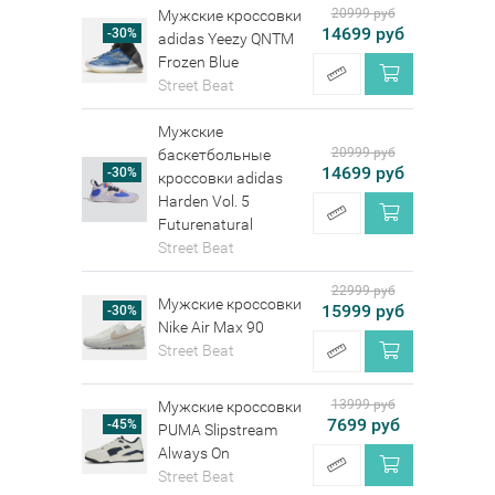
20999 руб
Мужские кроссовки
14699 руб
-30%
adidas Yeezy QNTM
Frozen Blue
Street Beat
Мужские
20999 руб
баскетбольные
14699 руб
-30%
кроссовки adidas
Harden Vol. 5
Futurenatural
Street Beat
22999 руб
Мужские кроссовки
15999 руб
-30%
Nike Air Max 90
Street Beat
13999 руб
Мужские кроссовки
7699 руб
-45%
PUMA Slipstream
Always On
Street Beat