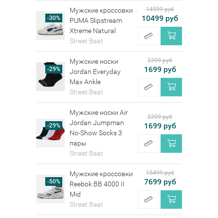
14999 руб
Мужские кроссовки
10499 руб
-30%
PUMA Slipstream
Xtreme Natural
Street Beat
2399 руб
Мужские носки
1699 руб
-29%
Jordan Everyday
Max Ankle
Street Beat
Мужские носки Air
2399 руб
Jordan Jumpman
1699 руб
-29%
No-Show Socks 3
пары
Street Beat
15499 руб
Мужские кроссовки
7699 руб
-50%
Reebok BB 4000 II
Mid
Street Beat