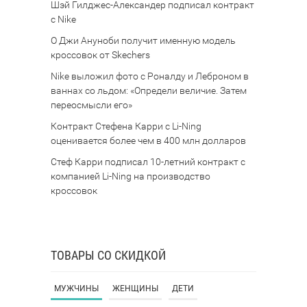
Шэй Гилджес-Александер подписал контракт
с Nike
О Джи Ануноби получит именную модель
кроссовок от Skechers
Nike выложил фото с Роналду и Леброном в
ваннах со льдом: «Определи величие. Затем
переосмысли его»
Контракт Стефена Карри с Li-Ning
оценивается более чем в 400 млн долларов
Стеф Карри подписал 10-летний контракт с
компанией Li-Ning на производство
кроссовок
ТОВАРЫ СО СКИДКОЙ
МУЖЧИНЫ
ЖЕНЩИНЫ
ДЕТИ