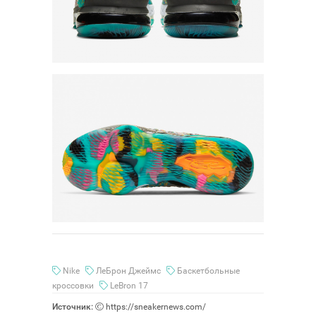
Nike
ЛеБрон Джеймс
Баскетбольные
кроссовки
LeBron 17
Источник:
https://sneakernews.com/