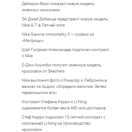
Де’Аарон Фокс показал новую модель
именных кроссовок
Эй Джей Дибанца представит новую модель
Nike G.T. в Летней лиге
Nike Giannis Immortality 5 — словно из
«Матрицы»
Шэй Гилджес-Александер подписал контракт
с Nike
О Джи Ануноби получит именную модель
кроссовок от Skechers
Nike выложил фото с Роналду и Леброном в
ваннах со льдом: «Определи величие. Затем
переосмысли его»
Контракт Стефена Карри с Li-Ning
оценивается более чем в 400 млн долларов
Стеф Карри подписал 10-летний контракт с
компанией Li-Ning на производство
кроссовок