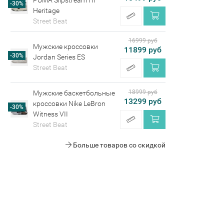
PUMA Slipstream Hi
-30%
Heritage
Street Beat
16999 руб
Мужские кроссовки
11899 руб
-30%
Jordan Series ES
Street Beat
18999 руб
Мужские баскетбольные
13299 руб
кроссовки Nike LeBron
-30%
Witness VII
Street Beat
Больше товаров со скидкой