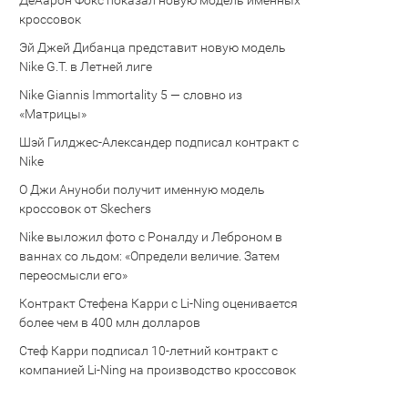
Де’Аарон Фокс показал новую модель именных
кроссовок
Эй Джей Дибанца представит новую модель
Nike G.T. в Летней лиге
Nike Giannis Immortality 5 — словно из
«Матрицы»
Шэй Гилджес-Александер подписал контракт с
Nike
О Джи Ануноби получит именную модель
кроссовок от Skechers
Nike выложил фото с Роналду и Леброном в
ваннах со льдом: «Определи величие. Затем
переосмысли его»
Контракт Стефена Карри с Li-Ning оценивается
более чем в 400 млн долларов
Стеф Карри подписал 10-летний контракт с
компанией Li-Ning на производство кроссовок