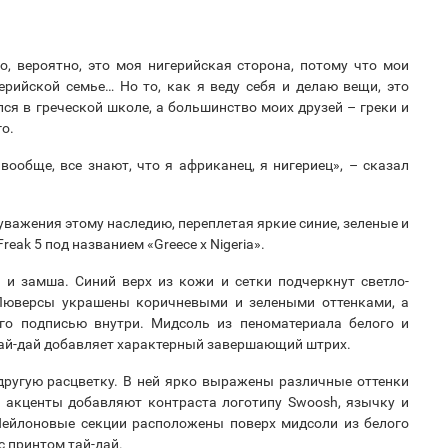
о, вероятно, это моя нигерийская сторона, потому что мои
рийской семье… Но то, как я веду себя и делаю вещи, это
ился в греческой школе, а большинство моих друзей – греки и
го.
 вообще, все знают, что я африканец, я нигериец», – сказал
уважения этому наследию, переплетая яркие синие, зеленые и
eak 5 под названием «Greece x Nigeria».
 и замша. Синий верх из кожи и сетки подчеркнут светло-
Люверсы украшены коричневыми и зелеными оттенками, а
о подписью внутри. Мидсоль из пеноматериала белого и
 тай-дай добавляет характерный завершающий штрих.
другую расцветку. В ней ярко выражены различные оттенки
е акценты добавляют контраста логотипу Swoosh, язычку и
Нейлоновые секции расположены поверх мидсоли из белого
с принтом тай-дай.