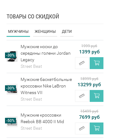
ТОВАРЫ СО СКИДКОЙ
МУЖЧИНЫ
ЖЕНЩИНЫ
ДЕТИ
1999 руб
Мужские носки до
1399 руб
середины голени Jordan
-30%
Legacy
Street Beat
18999 руб
Мужские баскетбольные
13299 руб
кроссовки Nike LeBron
-30%
Witness VII
Street Beat
15499 руб
Мужские кроссовки
7699 руб
-50%
Reebok BB 4000 II Mid
Street Beat