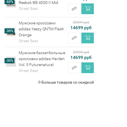
-60%
Reebok BB 4000 II Mid
Street Beat
20999 руб
Мужские кроссовки
14699 руб
adidas Yeezy QNTM Flash
-30%
Orange
Street Beat
20999 руб
Мужские баскетбольные
14699 руб
кроссовки adidas Harden
-30%
Vol. 5 Futurenatural
Street Beat
Больше товаров со скидкой