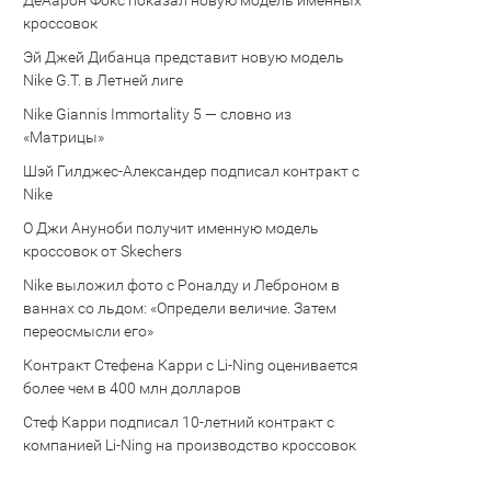
Де’Аарон Фокс показал новую модель именных
кроссовок
Эй Джей Дибанца представит новую модель
Nike G.T. в Летней лиге
Nike Giannis Immortality 5 — словно из
«Матрицы»
Шэй Гилджес-Александер подписал контракт с
Nike
О Джи Ануноби получит именную модель
кроссовок от Skechers
Nike выложил фото с Роналду и Леброном в
ваннах со льдом: «Определи величие. Затем
переосмысли его»
Контракт Стефена Карри с Li-Ning оценивается
более чем в 400 млн долларов
Стеф Карри подписал 10-летний контракт с
компанией Li-Ning на производство кроссовок