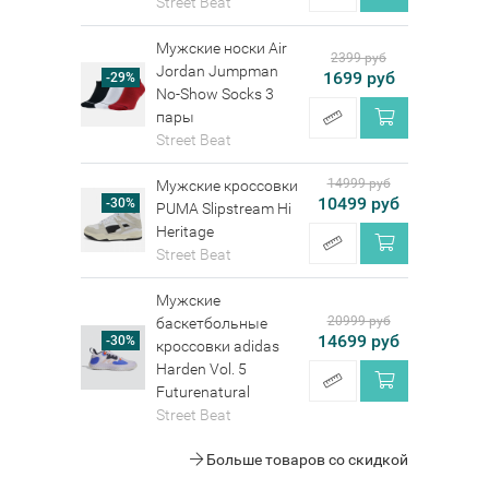
Street Beat
Мужские носки Air
2399 руб
Jordan Jumpman
1699 руб
-29%
No-Show Socks 3
пары
Street Beat
14999 руб
Мужские кроссовки
10499 руб
-30%
PUMA Slipstream Hi
Heritage
Street Beat
Мужские
20999 руб
баскетбольные
14699 руб
-30%
кроссовки adidas
Harden Vol. 5
Futurenatural
Street Beat
Больше товаров со скидкой