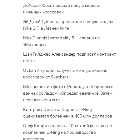
Де’Аарон Фокс показал новую модель
именных кроссовок
Эй Джей Дибанца представит новую модель
Nike G.T. в Летней лиге
Nike Giannis Immortality 5 — словно из
«Матрицы»
Шэй Гилджес-Александер подписал контракт
с Nike
О Джи Ануноби получит именную модель
кроссовок от Skechers
Nike выложил фото с Роналду и Леброном в
ваннах со льдом: «Определи величие. Затем
переосмысли его»
Контракт Стефена Карри с Li-Ning
оценивается более чем в 400 млн долларов
Стеф Карри подписал 10-летний контракт с
компанией Li-Ning на производство
кроссовок