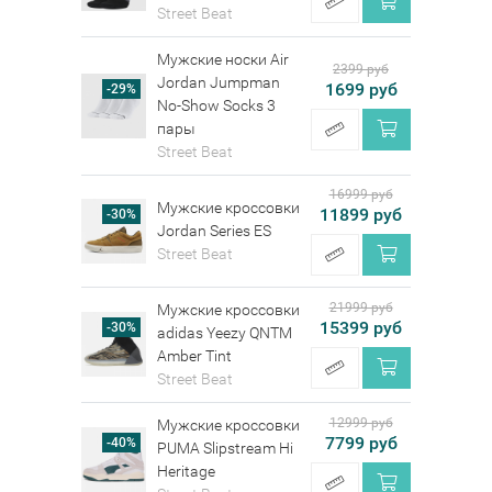
Street Beat
Мужские носки Air
2399 руб
Jordan Jumpman
1699 руб
-29%
No-Show Socks 3
пары
Street Beat
16999 руб
Мужские кроссовки
11899 руб
-30%
Jordan Series ES
Street Beat
21999 руб
Мужские кроссовки
15399 руб
-30%
adidas Yeezy QNTM
Amber Tint
Street Beat
12999 руб
Мужские кроссовки
7799 руб
-40%
PUMA Slipstream Hi
Heritage