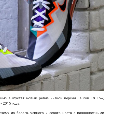
ймс выпустят новый релиз низкой версии LeBron 18 Low,
» 2015 года.
схему из белого, черного и серого цвета с разноцветными