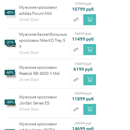
17999 руб
Мужские кроссовки
10799 руб
-40%
adidas Forum Mid
Street Beat
16699 руб
Мужские баскетбольные
11499 руб
кроссовки Nike KD Trey 5
-31%
X
Street Beat
15499 руб
Мужские кроссовки
6199 руб
-60%
Reebok BB 4000 II Mid
Street Beat
16999 руб
Мужские кроссовки
11899 руб
-30%
Jordan Series ES
Street Beat
20999 руб
Мужские кроссовки
14699 руб