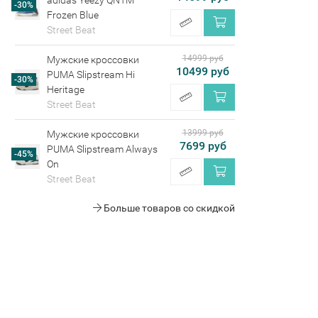
adidas Yeezy QNTM
-30%
Frozen Blue
Street Beat
14999 руб
Мужские кроссовки
10499 руб
PUMA Slipstream Hi
-30%
Heritage
Street Beat
13999 руб
Мужские кроссовки
7699 руб
PUMA Slipstream Always
-45%
On
Street Beat
Больше товаров со скидкой