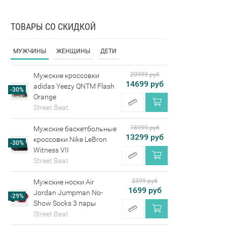
ТОВАРЫ СО СКИДКОЙ
МУЖЧИНЫ
ЖЕНЩИНЫ
ДЕТИ
20999 руб
Мужские кроссовки
14699 руб
adidas Yeezy QNTM Flash
-30%
Orange
Street Beat
18999 руб
Мужские баскетбольные
13299 руб
кроссовки Nike LeBron
-30%
Witness VII
Street Beat
2399 руб
Мужские носки Air
1699 руб
Jordan Jumpman No-
-29%
Show Socks 3 пары
Street Beat