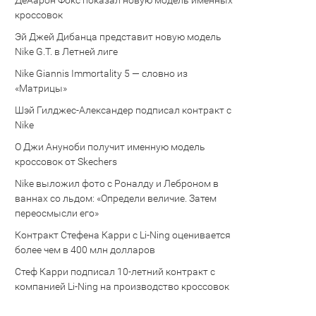
Де’Аарон Фокс показал новую модель именных
кроссовок
Эй Джей Дибанца представит новую модель
Nike G.T. в Летней лиге
Nike Giannis Immortality 5 — словно из
«Матрицы»
Шэй Гилджес-Александер подписал контракт с
Nike
О Джи Ануноби получит именную модель
кроссовок от Skechers
Nike выложил фото с Роналду и Леброном в
ваннах со льдом: «Определи величие. Затем
переосмысли его»
Контракт Стефена Карри с Li-Ning оценивается
более чем в 400 млн долларов
Стеф Карри подписал 10-летний контракт с
компанией Li-Ning на производство кроссовок