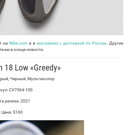
ет на
Nike.com
и в
магазинах с доставкой по России
. Другие
лкам в конце новости.
n 18 Low «Greedy»
ерый, Черный, Мультиколор
кул: CV7564-100
а релиза: 2021
Цена: $160