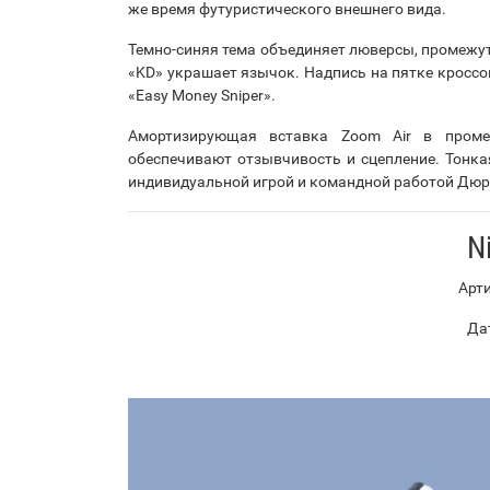
же время футуристического внешнего вида.
Темно-синяя тема объединяет люверсы, промежу
«KD» украшает язычок. Надпись на пятке кроссо
«Easy Money Sniper».
Амортизирующая вставка Zoom Air в пром
обеспечивают отзывчивость и сцепление. Тонк
индивидуальной игрой и командной работой Дюр
N
Арти
Дат