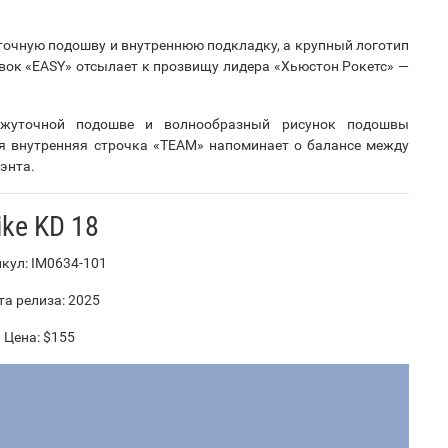
точную подошву и внутреннюю подкладку, а крупный логотип
вок «EASY» отсылает к прозвищу лидера «Хьюстон Рокетс» —
ежуточной подошве и волнообразный рисунок подошвы
ая внутренняя строчка «TEAM» напоминает о балансе между
энта.
ike KD 18
кул: IM0634-101
а релиза: 2025
Цена: $155