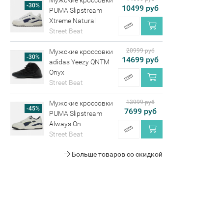
Мужские кроссовки
-30%
10499 руб
PUMA Slipstream
Xtreme Natural
Street Beat
20999 руб
Мужские кроссовки
-30%
14699 руб
adidas Yeezy QNTM
Onyx
Street Beat
13999 руб
Мужские кроссовки
-45%
7699 руб
PUMA Slipstream
Always On
Street Beat
Больше товаров со скидкой