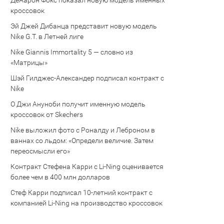
Де’Аарон Фокс показал новую модель именных
кроссовок
Эй Джей Дибанца представит новую модель
Nike G.T. в Летней лиге
Nike Giannis Immortality 5 — словно из
«Матрицы»
Шэй Гилджес-Александер подписал контракт с
Nike
О Джи Ануноби получит именную модель
кроссовок от Skechers
Nike выложил фото с Роналду и Леброном в
ваннах со льдом: «Определи величие. Затем
переосмысли его»
Контракт Стефена Карри с Li-Ning оценивается
более чем в 400 млн долларов
Стеф Карри подписал 10-летний контракт с
компанией Li-Ning на производство кроссовок