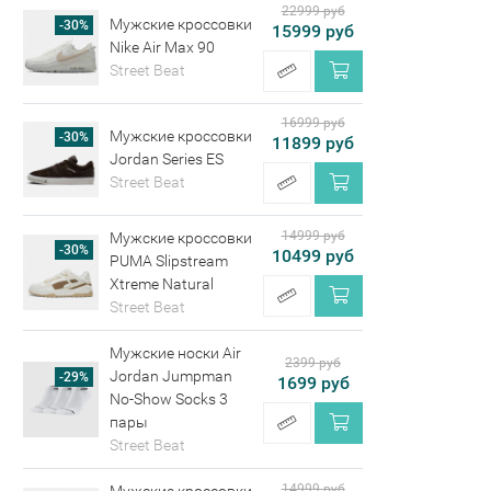
22999 руб
Мужские кроссовки
-30%
15999 руб
Nike Air Max 90
Street Beat
16999 руб
Мужские кроссовки
-30%
11899 руб
Jordan Series ES
Street Beat
14999 руб
Мужские кроссовки
-30%
10499 руб
PUMA Slipstream
Xtreme Natural
Street Beat
Мужские носки Air
2399 руб
Jordan Jumpman
-29%
1699 руб
No-Show Socks 3
пары
Street Beat
14999 руб