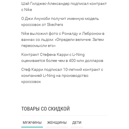
Шэй Гилджес-Александер подписал контракт
с Nike
О Джи Ануноби получит именную модель
кроссовок от Skechers
Nike выложил фото с Роналду и Леброном в
ваннах со льдом: «Определи величие. Затем
переосмысли его»
Контракт Стефена Карри с Li-Ning
оценивается более чем в 400 млн долларов
Стеф Карри подписал 10-летний контракт с
компанией Li-Ning на производство
кроссовок
ТОВАРЫ СО СКИДКОЙ
МУЖЧИНЫ
ЖЕНЩИНЫ
ДЕТИ