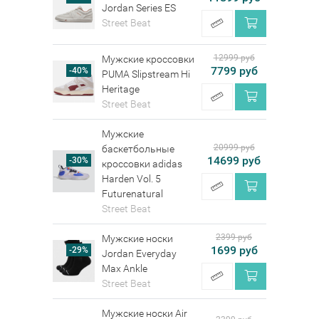
Jordan Series ES
Street Beat
12999 руб
Мужские кроссовки
7799 руб
-40%
PUMA Slipstream Hi
Heritage
Street Beat
Мужские
20999 руб
баскетбольные
14699 руб
-30%
кроссовки adidas
Harden Vol. 5
Futurenatural
Street Beat
2399 руб
Мужские носки
1699 руб
-29%
Jordan Everyday
Max Ankle
Street Beat
Мужские носки Air