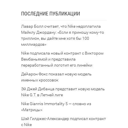
ПОСЛЕДНИЕ ПУБЛИКАЦИИ
Лавар Болл считает, что Nike недоплатила
Майклу Джордану: «Если я приношу кому-то
триллион, вы дайте мне хотя бы 100
миллиардов»
Nike подписала новый контракт с Виктором
Вембаньямой и представила
переработанный логотип его линейки
Де’Аарон Фокс показал новую модель
именных кроссовок
Эй Джей Дибанца представит новую модель
Nike G.T. в Летней лиге
Nike Giannis Immortality 5 — словно из
«Матрицы»
Шэй Гилджес-Александер подписал контракт
с Nike