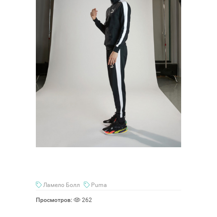
Ламело Болл
Puma
Просмотров:
262