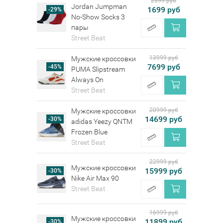
2399 руб
Jordan Jumpman
1699 руб
-29%
No-Show Socks 3
пары
Street Beat
13999 руб
Мужские кроссовки
7699 руб
-45%
PUMA Slipstream
Always On
Street Beat
20999 руб
Мужские кроссовки
14699 руб
-30%
adidas Yeezy QNTM
Frozen Blue
Street Beat
22999 руб
Мужские кроссовки
15999 руб
-30%
Nike Air Max 90
Street Beat
16999 руб
Мужские кроссовки
11899 руб
-30%