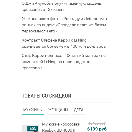
О Джи Ануноби получит именную модель
кроссовок от Skechers
Nike выложил фото с Роналду и Леброном в
ваннах со льдом: «Определи величие. Затем
переосмысли его»
Контракт Стефена Карри с Li-Ning
оценивается более чем в 400 млн долларов
Стеф Карри подписал 10-летний контракт с
компанией Li-Ning на производство
кроссовок
ТОВАРЫ СО СКИДКОЙ
МУЖЧИНЫ
ЖЕНЩИНЫ
ДЕТИ
15499 руб
Мужские кроссовки
6199 руб
-60%
Reebok BB 4000 II