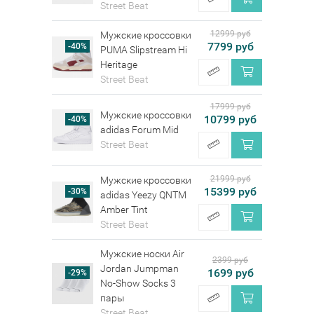
Street Beat
12999 руб
Мужские кроссовки
7799 руб
-40%
PUMA Slipstream Hi
Heritage
Street Beat
17999 руб
Мужские кроссовки
10799 руб
-40%
adidas Forum Mid
Street Beat
21999 руб
Мужские кроссовки
15399 руб
-30%
adidas Yeezy QNTM
Amber Tint
Street Beat
Мужские носки Air
2399 руб
Jordan Jumpman
1699 руб
-29%
No-Show Socks 3
пары
Street Beat