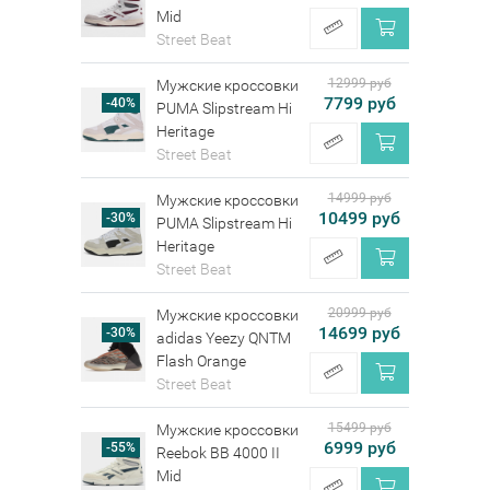
Mid
Street Beat
12999 руб
Мужские кроссовки
7799 руб
-40%
PUMA Slipstream Hi
Heritage
Street Beat
14999 руб
Мужские кроссовки
10499 руб
-30%
PUMA Slipstream Hi
Heritage
Street Beat
20999 руб
Мужские кроссовки
14699 руб
-30%
adidas Yeezy QNTM
Flash Orange
Street Beat
15499 руб
Мужские кроссовки
6999 руб
-55%
Reebok BB 4000 II
Mid