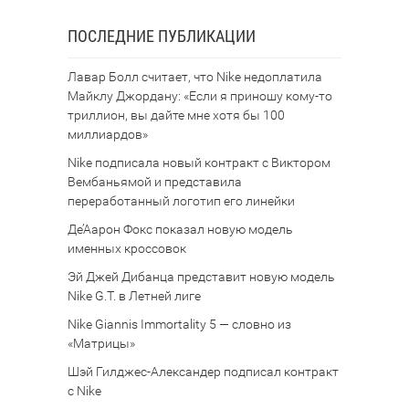
ПОСЛЕДНИЕ ПУБЛИКАЦИИ
Лавар Болл считает, что Nike недоплатила
Майклу Джордану: «Если я приношу кому-то
триллион, вы дайте мне хотя бы 100
миллиардов»
Nike подписала новый контракт с Виктором
Вембаньямой и представила
переработанный логотип его линейки
Де’Аарон Фокс показал новую модель
именных кроссовок
Эй Джей Дибанца представит новую модель
Nike G.T. в Летней лиге
Nike Giannis Immortality 5 — словно из
«Матрицы»
Шэй Гилджес-Александер подписал контракт
с Nike