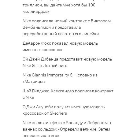
триллион, вы дайте мне хотя бы 100
миллиардов»
Nike подписала новый контракт с Виктором
Вембаньямой и представила
переработанный логотип его линейки
Де’Аарон Фокс показал новую модель
именных кроссовок
Эй Джей Дибанца представит новую модель
Nike G.T. в Летней лиге
Nike Giannis Immortality 5 — словно из
«Матрицы»
Шэй Гилджес-Александер подписал контракт
с Nike
О Джи Ануноби получит именную модель
кроссовок от Skechers
Nike выложил фото с Роналду и Леброном в
ваннах со льдом: «Определи величие. Затем
переосмысли его»